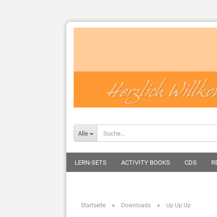
Alle
LERN-SETS
ACTIVITY BOOKS
CDS
R
»
»
Startseite
Downloads
Up Up Up