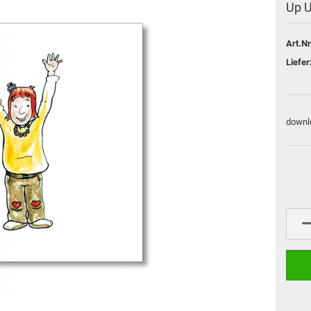
Up 
Art.Nr
Liefer
downl