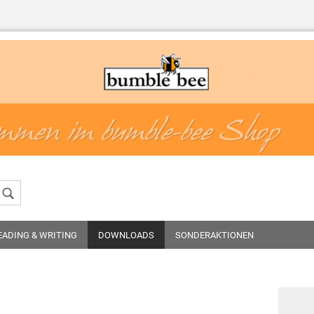
Sprache auswählen
Konto erstellen
Passwort vergessen
EADING & WRITING
DOWNLOADS
SONDERAKTIONEN