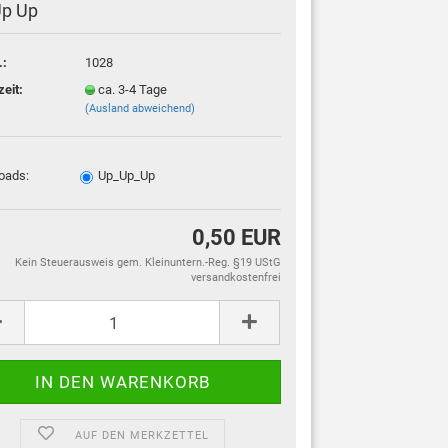
Up Up
.:
1028
zeit:
ca. 3-4 Tage
(Ausland abweichend)
oads:
Up_Up_Up
0,50 EUR
Kein Steuerausweis gem. Kleinuntern.-Reg. §19 UStG
versandkostenfrei
AUF DEN MERKZETTEL