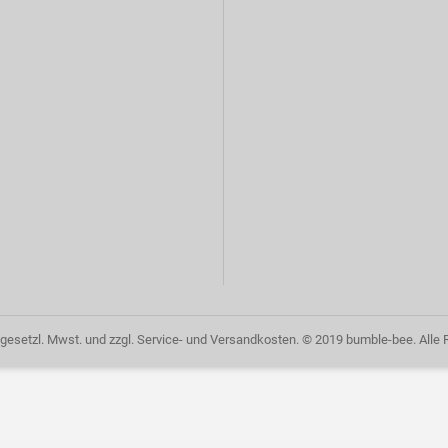
 gesetzl. Mwst. und zzgl. Service- und Versandkosten. © 2019 bumble-bee. Alle 