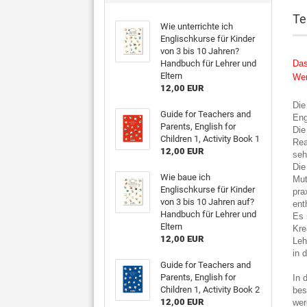
Te
Wie unterrichte ich
Englischkurse für Kinder
von 3 bis 10 Jahren?
Handbuch für Lehrer und
Das
Eltern
Wen
12,00 EUR
Die
Guide for Teachers and
Eng
Parents, English for
Die
Children 1, Activity Book 1
Rea
12,00 EUR
seh
Die
Wie baue ich
Mut
Englischkurse für Kinder
pra
von 3 bis 10 Jahren auf?
ent
Handbuch für Lehrer und
Es 
Eltern
Kre
12,00 EUR
Leh
in 
Guide for Teachers and
Parents, English for
In 
Children 1, Activity Book 2
bes
12,00 EUR
wer