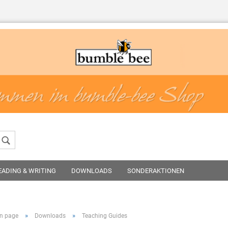
Change language
Create a new a
Forgot passwor
EADING & WRITING
DOWNLOADS
SONDERAKTIONEN
»
»
n page
Downloads
Teaching Guides