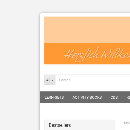
All
LERN-SETS
ACTIVITY BOOKS
CDS
R
Mai
Bestsellers