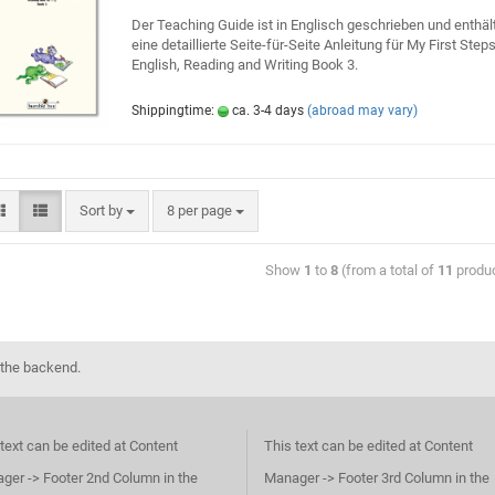
Der Teaching Guide ist in Englisch geschrieben und enthäl
eine detaillierte Seite-für-Seite Anleitung für My First Steps
English, Reading and Writing Book 3.
Shippingtime:
ca. 3-4 days
(abroad may vary)
Sort by
8 per page
Show
1
to
8
(from a total of
11
produ
 the backend.
text can be edited at Content
This text can be edited at Content
ger -> Footer 2nd Column in the
Manager -> Footer 3rd Column in the