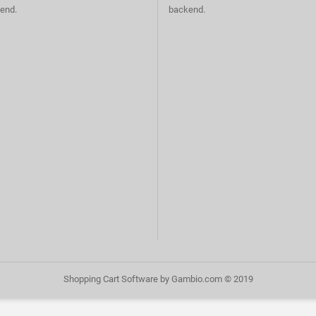
end.
backend.
Shopping Cart Software
by Gambio.com © 2019