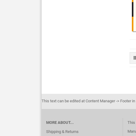
This text can be edited at Content Manager -> Footer in
MORE ABOUT...
This 
Mana
Shipping & Returns