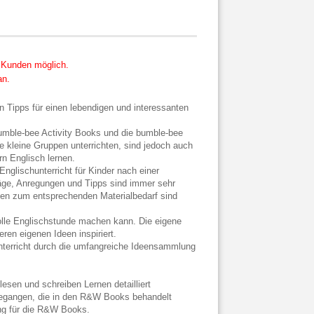
e Kunden möglich.
an.
 Tipps für einen lebendigen und interessanten
e bumble-bee Activity Books und die bumble-bee
e kleine Gruppen unterrichten, sind jedoch auch
rn Englisch lernen.
nglischunterricht für Kinder nach einer
läge, Anregungen und Tipps sind immer sehr
isen zum entsprechenden Materialbedarf sind
tolle Englischstunde machen kann. Die eigene
eren eigenen Ideen inspiriert.
Unterricht durch die umfangreiche Ideensammlung
sen und schreiben Lernen detailliert
gegangen, die in den R&W Books behandelt
ung für die R&W Books.