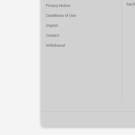
back
Privacy Notice
Conditions of Use
Imprint
Contact
Withdrawal