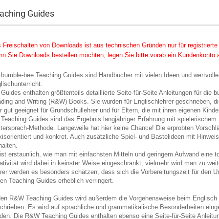
aching Guides
 Freischalten von Downloads ist aus technischen Gründen nur für registriert
n Sie Downloads bestellen möchten, legen Sie bitte vorab ein Kundenkonto 
 bumble-bee Teaching Guides sind Handbücher mit vielen Ideen und wertvollen
lischunterricht.
 Guides enthalten größtenteils detaillierte Seite-für-Seite Anleitungen für di
ding and Writing (R&W) Books. Sie wurden für Englischlehrer geschrieben, di
r gut geeignet für Grundschullehrer und für Eltern, die mit ihren eigenen Kinde
 Teaching Guides sind das Ergebnis langjähriger Erfahrung mit spielerischem E
tersprach-Methode. Langeweile hat hier keine Chance! Die erprobten Vorsch
xisorientiert und konkret. Auch zusätzliche Spiel- und Bastelideen mit Hinwe
halten.
ist erstaunlich, wie man mit einfachsten Mitteln und geringem Aufwand eine 
ativität wird dabei in keinster Weise eingeschränkt; vielmehr wird man zu weit
rer werden es besonders schätzen, dass sich die Vorbereitungszeit für den 
den Teaching Guides erheblich verringert.
den R&W Teaching Guides wird außerdem die Vorgehensweise beim Englisch le
chrieben. Es wird auf sprachliche und grammatikalische Besonderheiten ein
den. Die R&W Teaching Guides enthalten ebenso eine Seite-für-Seite Anleit