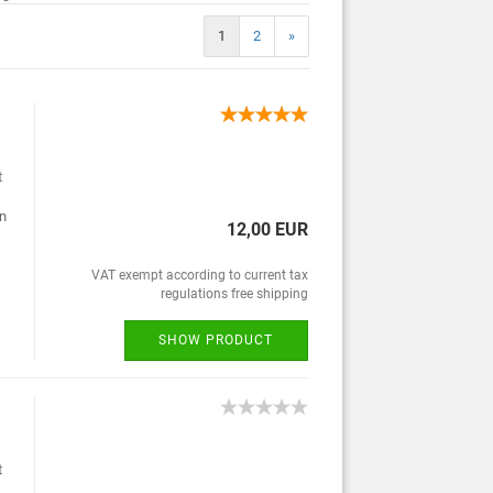
1
2
»
t
en
12,00 EUR
VAT exempt according to current tax
regulations free shipping
SHOW PRODUCT
t