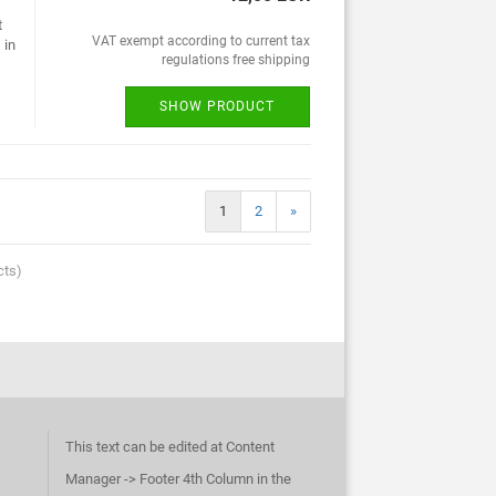
t
VAT exempt according to current tax
 in
regulations free shipping
SHOW PRODUCT
1
2
»
cts)
This text can be edited at Content
Manager -> Footer 4th Column in the